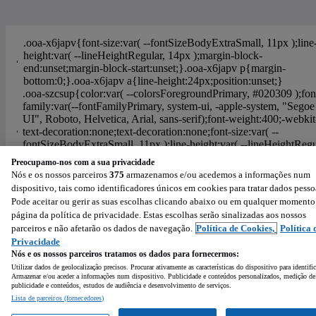
Preocupamo-nos com a sua privacidade
Nós e os nossos parceiros
375
armazenamos e/ou acedemos a informações num
Ajuda
Política de Cookies
Configurações de privacidade
dispositivo, tais como identificadores únicos em cookies para tratar dados pesso
Condições de Utilização
Política de Privacidade
Pode aceitar ou gerir as suas escolhas clicando abaixo ou em qualquer momento
página da política de privacidade. Estas escolhas serão sinalizadas aos nossos
Powered by
:
parceiros e não afetarão os dados de navegação.
Política de Cookies,
Política 
Privacidade
Nós e os nossos parceiros tratamos os dados para fornecermos:
Utilizar dados de geolocalização precisos. Procurar ativamente as características do dispositivo para identifi
Armazenar e/ou aceder a informações num dispositivo. Publicidade e conteúdos personalizados, medição de
publicidade e conteúdos, estudos de audiência e desenvolvimento de serviços.
Lista de parceiros (fornecedores)